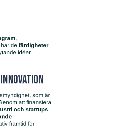
rogram
,
a har de
färdigheter
ytande idéer.
 innovation
nsmyndighet, som är
enom att finansiera
stri och startups
,
xande
iv framtid för