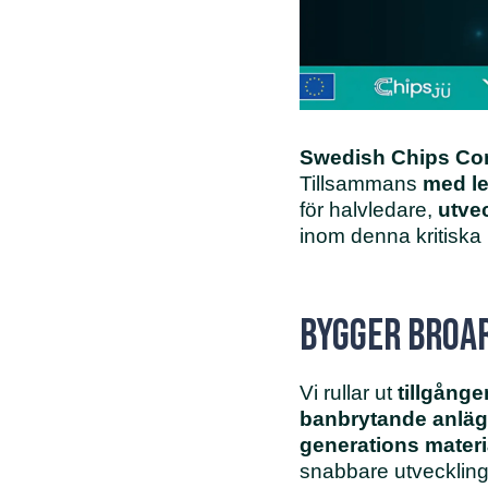
Swedish Chips Com
Tillsammans
med
l
för halvledare,
utve
inom denna kritiska
Bygger broar
Vi rullar ut
tillgånge
banbrytande anläg
generations materi
snabbare utvecklin