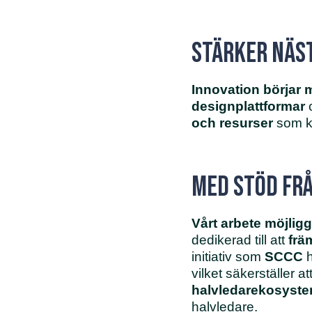
Stärker näs
Innovation börjar
designplattformar
och resurser
som kr
Med stöd frå
Vårt arbete möjlig
dedikerad till att
frä
initiativ som
SCCC
h
vilket säkerställer at
halvledarekosyst
halvledare.