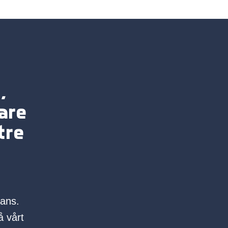
,
are
tre
mans.
å vårt