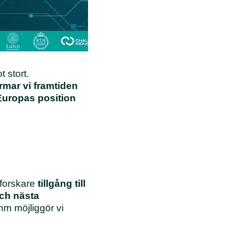
 stort.
rmar vi framtiden
Europas position
h forskare
tillgång till
ch nästa
 nm möjliggör vi