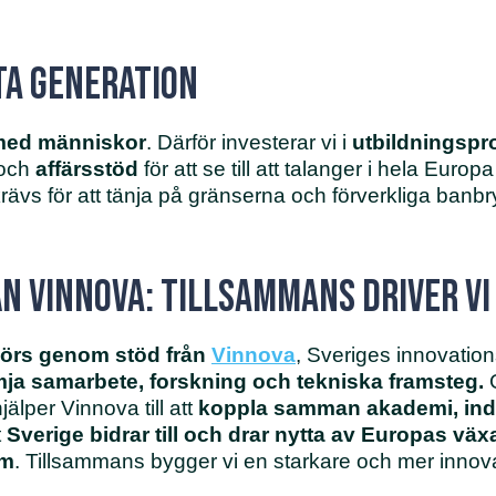
ta generation
 med människor
. Därför investerar vi i
utbildningsp
och
affärsstöd
för att se till att talanger i hela Europ
ävs för att tänja på gränserna och förverkliga banbr
n Vinnova: Tillsammans driver vi
görs genom stöd från
Vinnova
, Sveriges innovatio
mja samarbete, forskning och tekniska framsteg.
G
jälper Vinnova till att
koppla samman akademi, indu
t
Sverige bidrar till och drar nytta av Europas vä
em
. Tillsammans bygger vi en starkare och mer innovat