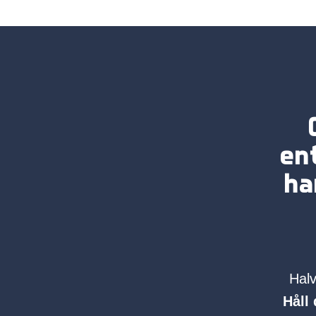
en
ha
Halv
Håll