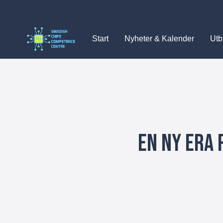
Skip
to
content
Start
Nyheter & Kalender
Utb
En ny era 