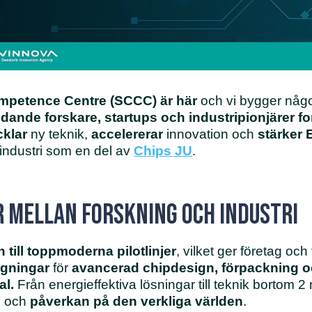
petence Centre (SCCC) är här
och vi bygger något
edande forskare, startups och industripionjärer
fo
cklar
ny teknik,
accelererar
innovation och
stärker 
 industri som en del av
Chips JU
.
 mellan forskning och industri
n till toppmoderna pilotlinjer
, vilket ger företag oc
gningar
för
avancerad chipdesign, förpackning o
al.
Från energieffektiva lösningar till teknik bortom 2
g och
påverkan på den verkliga världen
.