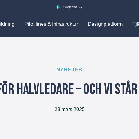
Svenska
ildning
Pilot lines & Infrastruktur
Designplattform
Tj
NYHETER
för halvledare – och vi står
28 mars 2025